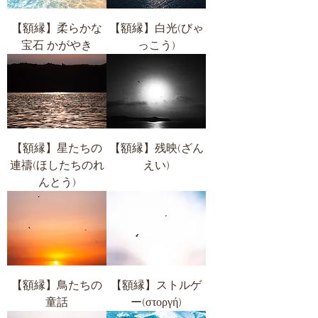
【額縁】柔らかな
【額縁】白光(びゃ
宝石 かがやき
っこう)
【額縁】星たちの
【額縁】残映(ざん
連禱(ほしたちのれ
えい)
んとう)
【額縁】鳥たちの
【額縁】ストルゲ
童話
ー(στοργή)