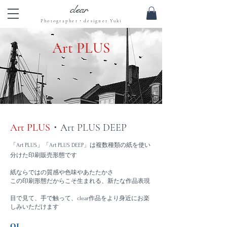
clear
Photographer・designer Yuki
​Art PLUS
​Art PLUS
・Art PLUS DEEP
「Art PLUS」「Art PLUS DEEP」は複数種類の紙を使い
分けた印刷販売形態です
紙ならではの質感や色味やあたたかさ
この印刷形態だからこそ生まれる、新たな作品表現
目で見て、手で触って、clear作品をより身近にお楽
しみいただけます
01