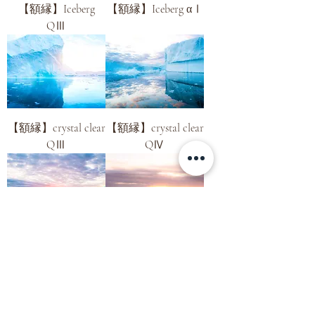
【額縁】Iceberg
【額縁】Iceberg αⅠ
QⅢ
【額縁】crystal clear
【額縁】crystal clear
QⅢ
QⅣ
【額縁】beginning
【額縁】Velvet
QⅠ
Reflector