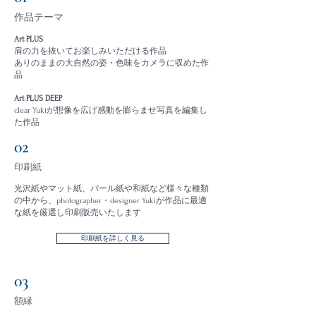
作品テーマ
Art PLUS
肩の力を抜いてお楽しみいただける作品
ありのままの大自然の姿・色味をカメラに収めた作
品
Art PLUS DEEP
clear Yukiが想像を広げ感動を膨らませ写真を編集し
た作品
02
印刷紙
光沢紙やマット紙、パール紙や和紙など様々な種類
の
中から、
photographer・designer Yukiが作品に最適
な紙を厳選し印刷販売いたします
印刷紙を詳しく見る
03
額縁