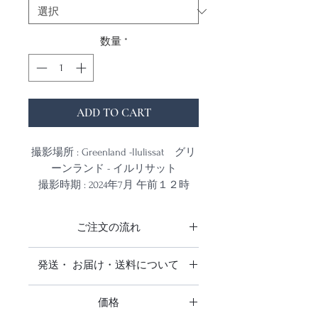
数量
*
ADD TO CART
撮影場所 : Greenland -Ilulissat グリ
ーンランド - イルリサット
撮影時期 : 2024年7月 午前１２時
撮影カメラ : Sony α7Rv
ご注文の流れ
夏の期間は日が沈まない「白夜」と
なるグリーンランド
商品をご注文をいただきお支払い確
発送・ お届け・送料について
白夜だからこそ長い時間見る事の出
認後、発注をかけ出来上がり次第発
来る夕焼けと朝焼け、流氷、氷山を
送いたします。
日本全国送料無料です。
撮影するために滞在期間６日間の中
仕上がりお届けまでに3週間前後お
価格
追跡調査はありません。
の４日間、午後１１時から午前２時
時間をいただいております。