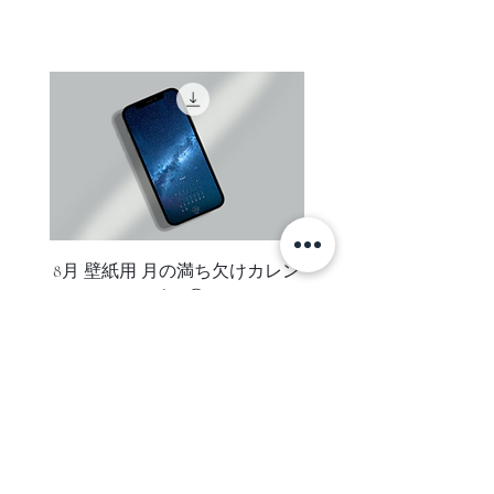
ご注文者様がお受け取り可能なご住
表示価格は全て税込です。
までの３時間、船で海に出て撮影を
所をご指定ください。（コンビニエ
しました
ンスストア・配送業者局留めでの発
送は承っておりません）
この作品はイルリサット、高さ１０
お支払い後数日しても、お手元に商
mの流氷を撮影した作品です
品が届かない場合はお支払い手続き
に関するご案内メールにに記載され
人生初めて目にした流氷は、想像を
ているclearのメールアドレスまでご
遥かに超えていました
連絡ください。
圧倒的大きさ
言葉では表しきれないような、見た
ご注意
8月 壁紙用 月の満ち欠けカレン
8月 壁紙用 月の満ち欠
オーダー後、お支払い手続きをメー
事のない青さ
ダー ②
ルにてご案内いたします。
冷たいはずなのに穏やかであたたく
ご注文内容がメールにて送信されま
感じる流氷と海
すのでお届け先のお名前やご住所に
誤りがないかご確認ください。
１つ繋がっている同じ海でもこれほ
変更があった場合はメールに記載さ
どまでに異なり、「生活の近くに壮
れているclearのメールアドレスまで
大な流氷がある」今まで知らなかっ
SUBSCRIBE
ご連絡ください。
た未知なる美しい青い世界があると
ご利用金融機関所定のお支払い手数
言う事実に、驚きと感動が込み上げ
ニュースレターに登録して、新着アイテム・セール・お得な情報を
料はお客様がご負担ください。