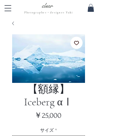
clear
Photographer・designer Yuki
【額縁】
Iceberg αⅠ
価
￥25,000
格
サイズ
*