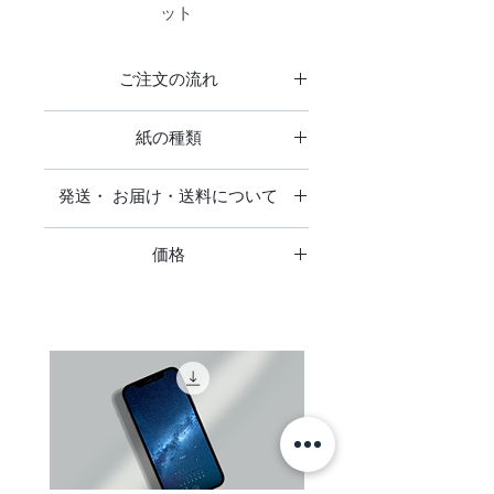
ット
撮影時期 : 2024年7月 午前１１時３
０分
ご注文の流れ
撮影カメラ : Leica Q3
ご注文の流れ
紙の種類
印刷紙 : ・MC画材用紙
商品をご注文をいただきお支払い確
絵画で使用される画材用紙の質感と
認後、発注をかけ出来上がり次第発
マット
外観から絵画、グラフィックアー
送いたします。
発送・ お届け・送料について
・MC画材用紙
ト、写真印刷と幅広く使用できる経
仕上がりお届けまでに2週間前後お
絵画で使用される画材用紙の質感と
発送・ お届け・送料について
済性に優れたファインアートタイプ
時間をいただいております。
外観から絵画、グラフィックアー
価格
のマット紙です。
ト、写真印刷と幅広く使用できる経
日本全国送料無料です。
表示価格は全て税込です
済性に優れたファインアートタイプ
追跡調査はありません。
仕上がり テクスチャーマット
のマット紙です。
ご注文者様がお受け取り可能なご住
素材 紙
仕上がり テクスチャーマット
所をご指定ください。（コンビニエ
紙厚 0.29mm
素材 紙
ンスストア・配送業者局留めでの発
坪量 190g/㎡
紙厚 0.29mm
送は承っておりません）
坪量 190g/㎡
お支払い後数日しても、お手元に商
品が届かない場合はお支払い手続き
額縁なしの作品は、作品下に©clear
・ベルベットファインアートペーパ
に関するご案内メールにに記載され