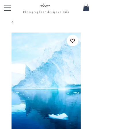
clear
Photographer・designer Yuki