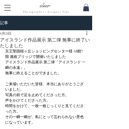
clear
Photographer・designer Yuki
記事
6月25日
アイスランド作品展示 第二弾 無事に終了い
たしました
京王聖蹟桜ヶ丘ショッピングセンター様 AB館7
階 連絡ブリッジで開催いたしました
アイスランド作品展示 第二弾「アイスランド 一
瞬の永遠」。
無事に終えることができました。
ご来場いただいた皆様、本当にありがとうござ
いました。
写真の前で足を止めてくださった方。
声をかけてくださった方。
時間をかけて、一枚一枚じっくりと見てくださ
った方。
その一瞬一瞬が、私にとって忘れられない景色
になっています。