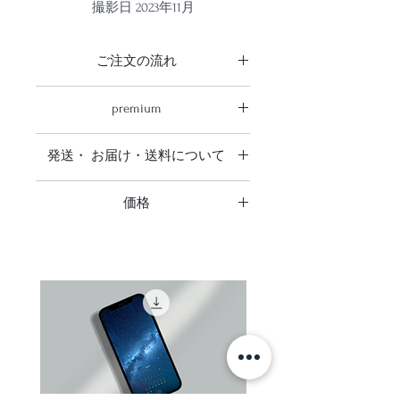
撮影日 2023年11月
時間 17時12分
ご注文の流れ
ご注文の流れ
premium
商品をご注文を頂きお支払い確認
後、発注をかけ出来上がり次第送ら
3mmのアルミ樹脂複合版に直接プリ
せて頂きます。
発送・ お届け・送料について
ントされた取り外し可能な台座とセ
premiumは商品が仕上がりお届けま
ットで額縁が不要で壁に飾れます
発送・ お届け・送料について
でに2ヶ月前後お時間を頂いており
飾るとスマートでお洒落です（一般
価格
ます。
的にミュージアムなどで使われてお
日本全国送料無料です。
表示価格は全て税込です
ります）
追跡調査はありません。
ディスプレイ用に最適な、堅牢かつ
ご注文者様がお受け取り可能なご住
スマートな美しい仕上がりです
所をご指定ください。（コンビニエ
プリント写真を上から保護するガラ
ンスストア・配送業者局留めでの発
スやアクリル板が不要な為作品が反
送は承っておりません）
射することを防ぎ、写真そのものの
お支払い後数日しても、お手元に商
色を直接楽しめます
品が届かない場合はお支払い手続き
に関するご案内メールにに記載され