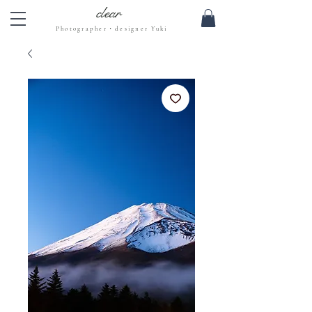
clear
Photographer・designer Yuki