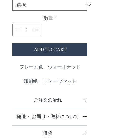
数量
*
ADD TO CART
フレーム色 ウォールナット
印刷紙 ディープマット
表面反射を極限まで抑えた無光沢の
印画紙です。
ご注文の流れ
光の表面反射が少ないため、ベルベ
ットのように非常に柔らかで繊細か
商品をご注文をいただきお支払い確
発送・ お届け・送料について
つ深みのあるエレガントな色合いで
認後、発注をかけ出来上がり次第発
す。
送いたします。
日本全国送料無料です。
仕上がりお届けまでに3週間前後お
価格
追跡調査はありません。
仕上がり マット
時間をいただいております。