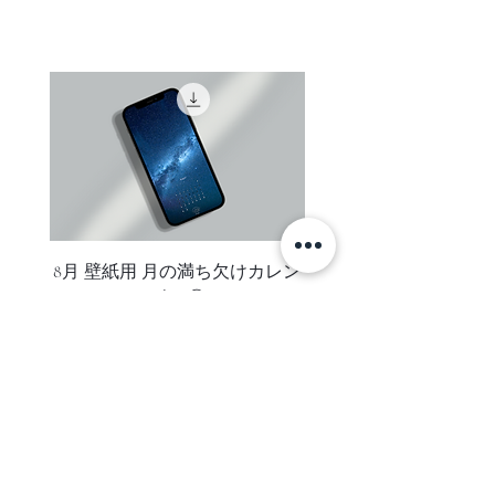
ご注文者様がお受け取り可能なご住
表示価格は全て税込です。
所をご指定ください。（コンビニエ
Sサイズ
ンスストア・配送業者局留めでの発
外寸 約143mm×194mm×12mm
送は承っておりません）
マット窓寸 約85mm×59mm
お支払い後数日しても、お手元に商
重量 約160g
品が届かない場合はお支払い手続き
に関するご案内メールにに記載され
Mサイズ
ているclearのメールアドレスまでご
外寸 約226mm×313mm×12mm
連絡ください。
マット窓寸 約148mm×98mm
重量 約370g
ご注意
8月 壁紙用 月の満ち欠けカレン
8月 壁紙用 月の満ち欠
オーダー後、お支払い手続きをメー
ダー ②
ルにてご案内いたします。
ご注文内容がメールにて送信されま
すのでお届け先のお名前やご住所に
誤りがないかご確認ください。
変更があった場合はメールに記載さ
れているclearのメールアドレスまで
SUBSCRIBE
ご連絡ください。
ご利用金融機関所定のお支払い手数
ニュースレターに登録して、新着アイテム・セール・お得な情報を
料はお客様がご負担ください。