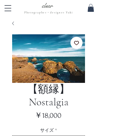
clear
Photographer・designer Yuki
【額縁】
Nostalgia
価
￥18,000
格
サイズ
*